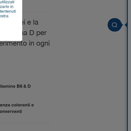
tilizzati
zarlo in
tentenuti
ostra
o
L.casei
e
la
vitamina
D
per
ferimento
in
ogni
itamine B6 & D
enza coloranti e
onservanti