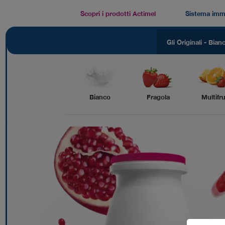
Skip
to
Scopri i prodotti Actimel
Sistema imm
main
content
Gli Originali - Bian
Bianco
Fragola
Multifru