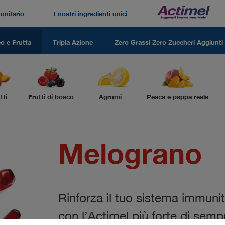
unitario
I nostri ingredienti unici
Navegación
superior
co e Frutta
Tripla Azione
Zero Grassi Zero Zuccheri Aggiunti
Top
navigation
2
Top
tti
Frutti di bosco
Agrumi
Pesca e pappa reale
navigation
3
Rinforza
il
tuo
sistema
immunit
con
l’Actimel
più
forte
di
sempr