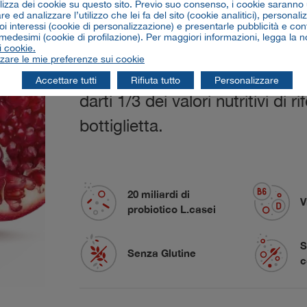
ilizza dei cookie su questo sito. Previo suo consenso, i cookie saranno u
e ed analizzare l’utilizzo che lei fa del sito (cookie analitici), personaliz
oi interessi (cookie di personalizzazione) e presentarle pubblicità e con
 medesimi (cookie di profilazione). Per maggiori informazioni, legga la n
Oltre
ai
20
miliardi
di
probiotic
i cookie.
zare le mie preferenze sui cookie
vitamine
B6,
da
oggi
è
ricco
di
Accettare tutti
Rifiuta tutto
Personalizzare
darti
1/3
dei
valori
nutritivi
di
ri
bottiglietta.
20 miliardi di
V
probiotico L.casei
S
Senza Glutine
c