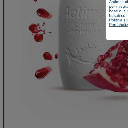
Actimel ut
per misurar
base ai su
basati sui
Politica su
Personaliz