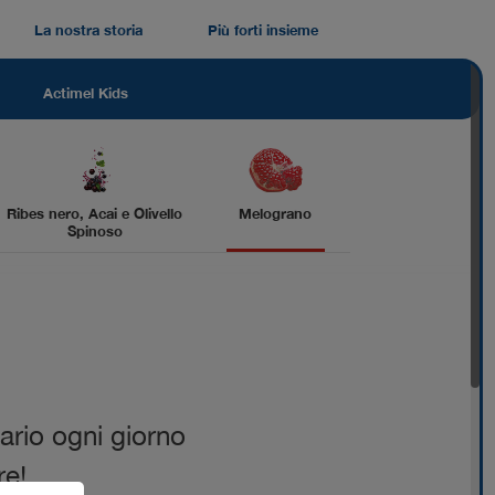
La nostra storia
Più forti insieme
Actimel Kids
Ribes nero, Acai e Olivello
Melograno
Spinoso
ario
ogni
giorno
e!