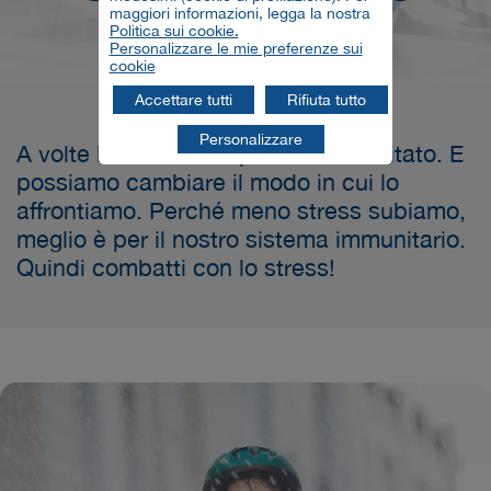
maggiori informazioni, legga la nostra
stress
Politica sui cookie.
Personalizzare le mie preferenze sui
cookie
Accettare tutti
Rifiuta tutto
Personalizzare
A volte lo stress non può essere evitato. E
possiamo cambiare il modo in cui lo
affrontiamo. Perché meno stress subiamo,
meglio è per il nostro sistema immunitario.
Quindi combatti con lo stress!