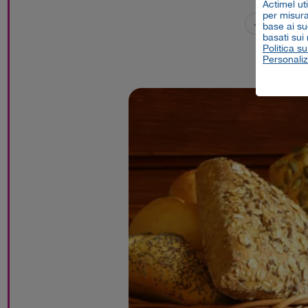
Actimel ut
per misurar
4
Tempo
base ai su
basati sui
Politica su
Personaliz