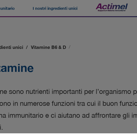
unitario
I nostri ingredienti unici
Navegación
superior
dienti unici
Vitamine B6 & D
tamine
ne sono nutrienti importanti per l’organismo 
ono in numerose funzioni tra cui il buon funz
ma immunitario e ci aiutano ad affrontare gli 
i.