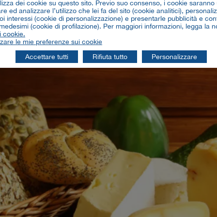
ilizza dei cookie su questo sito. Previo suo consenso, i cookie saranno u
e ed analizzare l’utilizzo che lei fa del sito (cookie analitici), personaliz
 di lettura
oi interessi (cookie di personalizzazione) e presentarle pubblicità e con
 medesimi (cookie di profilazione). Per maggiori informazioni, legga la n
i cookie.
zare le mie preferenze sui cookie
Accettare tutti
Rifiuta tutto
Personalizzare