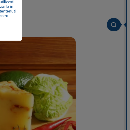
tilizzati
zarlo in
tentenuti
ostra