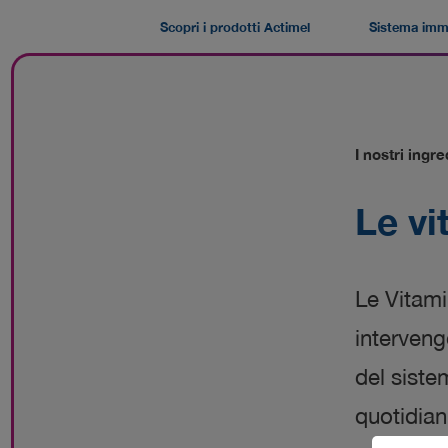
Skip
to
Scopri i prodotti Actimel
Sistema imm
main
content
I nostri ingre
Le vi
Le Vitami
interveng
del siste
quotidian