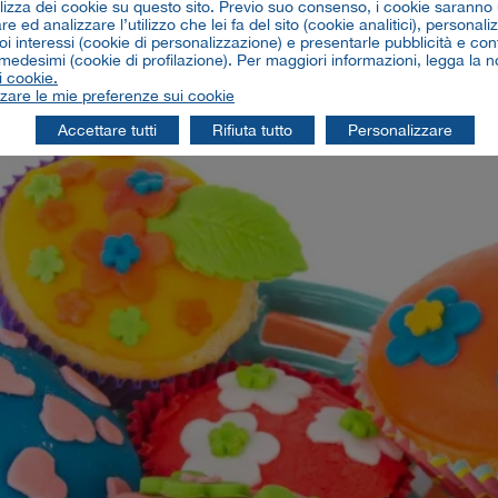
ilizza dei cookie su questo sito. Previo suo consenso, i cookie saranno u
e ed analizzare l’utilizzo che lei fa del sito (cookie analitici), personaliz
 di lettura
oi interessi (cookie di personalizzazione) e presentarle pubblicità e con
 medesimi (cookie di profilazione). Per maggiori informazioni, legga la n
i cookie.
zare le mie preferenze sui cookie
Accettare tutti
Rifiuta tutto
Personalizzare