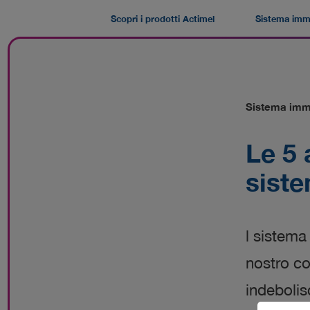
Skip
to
Scopri i prodotti Actimel
Sistema imm
main
content
Sistema imm
Le 5 
sist
l sistema
nostro co
indeboli