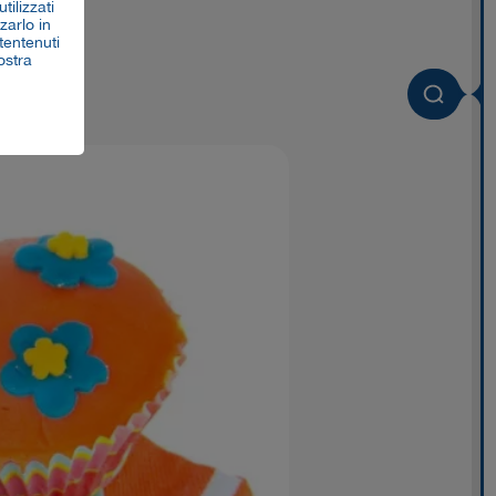
tilizzati
zarlo in
tentenuti
ostra