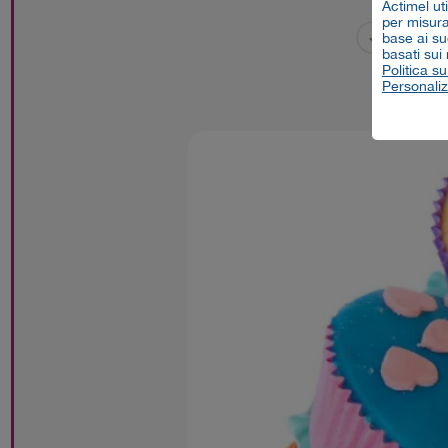
Actimel ut
per misurar
4
Tempo
base ai su
basati sui
Politica su
Personaliz